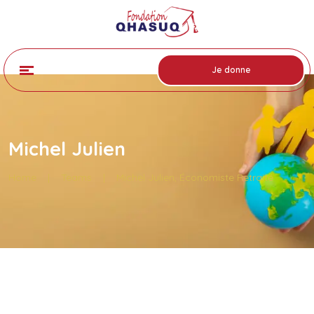
Je donne
Michel Julien
Home
|
Teams
|
Michel Julien, Économiste Retraité