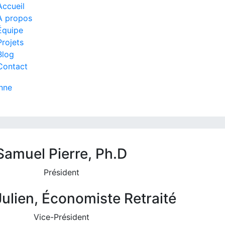
Accueil
À propos
Équipe
Projets
Blog
Contact
nne
Samuel Pierre, Ph.D
Président
Julien, Économiste Retraité
Vice-Président