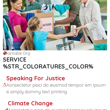
Charitable Org
SERVICE
%STR_COLORATURES_COLOR%
Speaking For Justice
Aonsectetur pisici do eiusmod tempor em Ipsum
is simply dummy text printing.
Climate Change