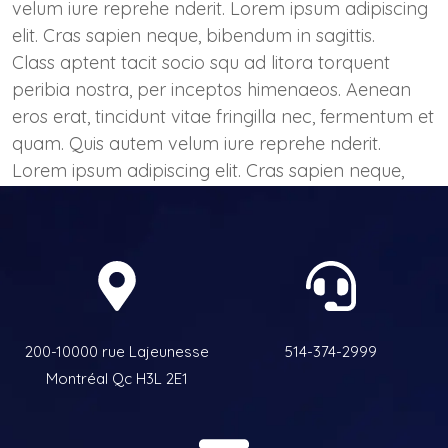
velum iure reprehe nderit. Lorem ipsum adipiscing
elit. Cras sapien neque, bibendum in sagittis.
Class aptent tacit socio squ ad litora torquent
peribia nostra, per inceptos himenaeos. Aenean
eros erat, tincidunt vitae fringilla nec, fermentum et
quam. Quis autem velum iure reprehe nderit.
Lorem ipsum adipiscing elit. Cras sapien neque,
bibendum in sagittis.
200-10000 rue Lajeunesse
514-374-2999
Montréal Qc H3L 2E1